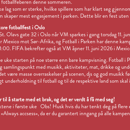
ang fotballfeberen denne sommeren.
ilke lag som er sterke, hvilke spillere som har klart seg gjenn
 skaper mest engasjement i parken. Dette blir en fest uten 
re fotballfest i Oslo
 St. Olavs gate 32 i Oslo når VM sparkes i gang torsdag 11. ju
 Mexico mot Sør-Afrika, og Fotball i Parken har denne ka
:00. FIFA bekrefter også at VM åpner 11. juni 2026 i Mexic
e uke starten på noe større enn bare kampvisning. Fotball i 
g samlingspunkt med musikk, aktiviteter, mat, drikke og und
det være masse overraskelser på scenen, djs og god musikk fø
t underholdning til fotball og til de respektive land som ska
til å starte med et brak, og det er verdt å få med seg!
ne i første uke Obs! Husk hvis du har tenkt deg på flere el
 «Always accsess», da er du garantert inngang på alle kamp