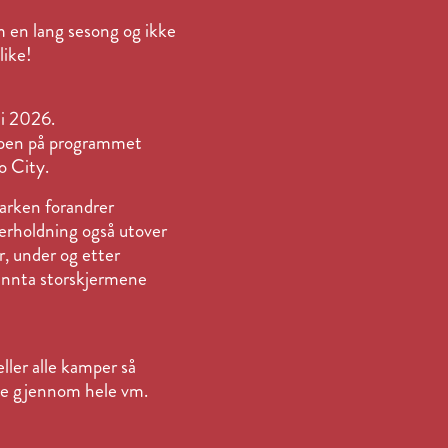
om en lang sesong og ikke
like!
ni 2026.
mpen på programmet
o City.
Parken forandrer
erholdning også utover
r, under og etter
l innta storskjermene
ler alle kamper så
ene gjennom hele vm.