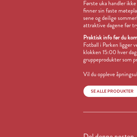
Første uka handler ikk
finner sin faste møtepla
sene og deilige sommerk
attraktive dagene før tr
Praktisk info før du k
Fotball i Parken ligger 
klokken 15:00 hver dag.
gruppeprodukter som p
Vil du oppleve åpningsuk
SE ALLE PRODUKTER
Del denne posten