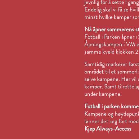
jevnlig for å sette i g
Endelig skal vi få se hv
minst hvilke kamper som
Nå åpner sommerens sto
Fotball i Parken åpner i
Åpningskampen i VM er
samme kveld klokken 21
Samtidig markerer først
området til et sommerli
selve kampene. Her vil 
kamper. Samt tilrettelag
under kampene.
Fotball i parken kommer 
Kampene og høydepunkte
lønner det seg fort med
Kjøp Always-Access