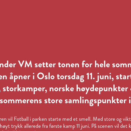
nder VM setter tonen for hele som
en åpner i Oslo torsdag 11. juni, sta
 storkamper, norske høydepunkter 
v sommerens store samlingspunkter 
en vil Fotball i parken starte med et smell. Med store og vik
høyt trykk allerede fra første kamp 11 juni. På scenen vil de