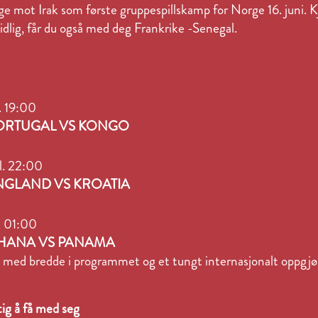
 mot Irak som første gruppespillskamp for Norge 16. juni. Kjøp
lig, får du også med deg Frankrike -Senegal.
kl. 19:00
 PORTUGAL VS KONGO
l. 22:00
ENGLAND VS KROATIA
. 01:00
 GHANA VS PANAMA
s med bredde i programmet og et tungt internasjonalt oppgj
tig å få med seg