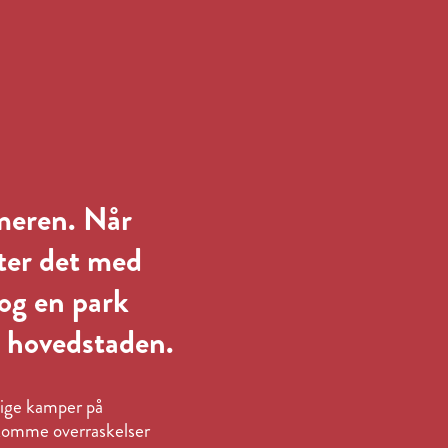
meren. Når
rter det med
og en park
i hovedstaden.
tige kamper på
t komme overraskelser