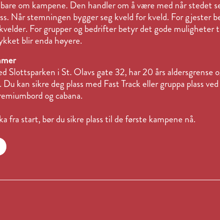
e bare om kampene. Den handler om å være med når stedet se
ss. Når stemningen bygger seg kveld for kveld. For gjester bety
velder. For grupper og bedrifter betyr det gode muligheter ti
ykket blir enda høyere.
ommer
ved Slottsparken i St. Olavs gate 32, har 20 års aldersgrense
 Du kan sikre deg plass med Fast Track eller gruppa plass ved
remiumbord og cabana.
a fra start, bør du sikre plass til de første kampene nå.