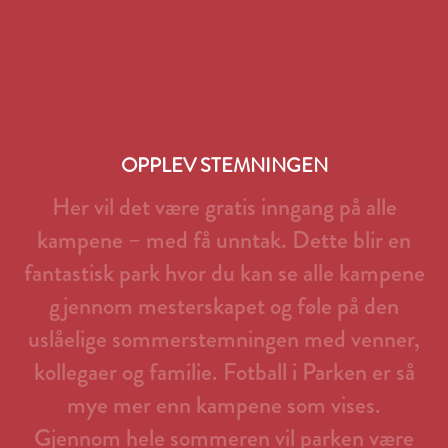
OPPLEV STEMNINGEN
Her
vil
det
være
gratis
inngang
på
alle
kampene
–
med
få
unntak.
Dette
blir
en
fantastisk
park
hvor
du
kan
se
alle
kampene
gjennom
mesterskapet
og
føle
på
den
uslåelige
sommerstemningen
med
venner,
kollegaer
og
familie.
Fotball
i
Parken
er
så
mye
mer
enn
kampene
som
vises.
Gjennom
hele
sommeren
vil
parken
være