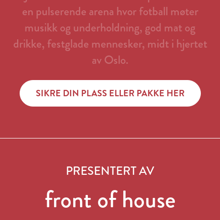
en
pulserende
arena
hvor
fotball
møter
musikk
og
underholdning,
god
mat
og
drikke,
festglade
mennesker,
midt
i
hjertet
av
Oslo.
SIKRE DIN PLASS ELLER PAKKE HER
PRESENTERT AV
front of house